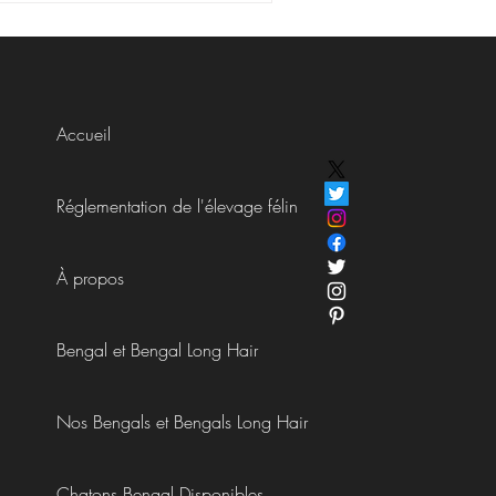
Accueil
Réglementation de l'élevage félin
À propos
Bengal et Bengal Long Hair
Nos Bengals et Bengals Long Hair
Chatons Bengal Disponibles