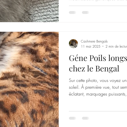
rendu final.
Cashmere Bengals
11 mai 2025
2 min de lectu
Géne Poils longs
chez le Bengal
Sur cette photo, vous voyez un
soleil. À première vue, tout se
éclatant, marquages puissants, r
pourtant… un détail change to