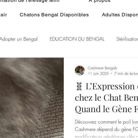
tation de l'élevage félin
À propos
air
Chatons Bengal Disponibles
Adultes Dispon
Adopter un Bengal
EDUCATION DU BENGAL
Stérilisat
lage du Bengal
BENGAL CASHMERE
PEDIGREE BENGA
Cashmere Bengals
11 juin 2025
7 min de lectur
🧬 L’Expression 
r Rare Bengal
Chat et spiritualité
Généralité ELEVAGE d
chez le Chat Be
Quand le Gène F
RE DU CHAT
GENE POIL LONG BENGAL
Tout
Découvrez comment le poil lon
Cashmere dépend du gène FG
modificateurs génétiques clés qu