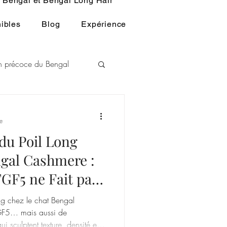
Bengal et Bengal Long Hair
ibles
Blog
Expérience
ion précoce du Bengal
L
e
du Poil Long
u BENGAL
ngal Cashmere :
GF5 ne Fait pas
g chez le chat Bengal
F5… mais aussi de
i sculptent texture, densité et