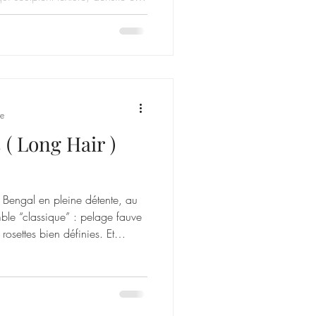
re
 ( Long Hair )
 Bengal en pleine détente, au
mble “classique” : pelage fauve
osettes bien définies. Et
ut.