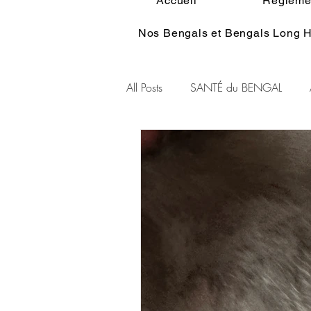
Accueil
Réglemen
Nos Bengals et Bengals Long H
All Posts
SANTÉ du BENGAL
Alimentation du BENGAL
Pe
Standart du BENGAL
Couleu
Ethologie du Bengal
HISTOI