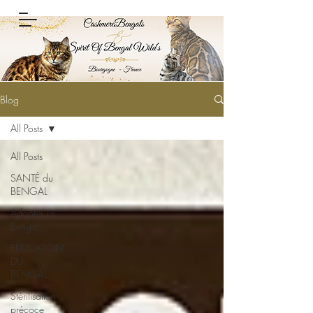
Blog
All Posts
All Posts
SANTÉ du
BENGAL
Adopter un
Bengal
EDUCATION
DU
BENGAL
Stérilisation
précoce