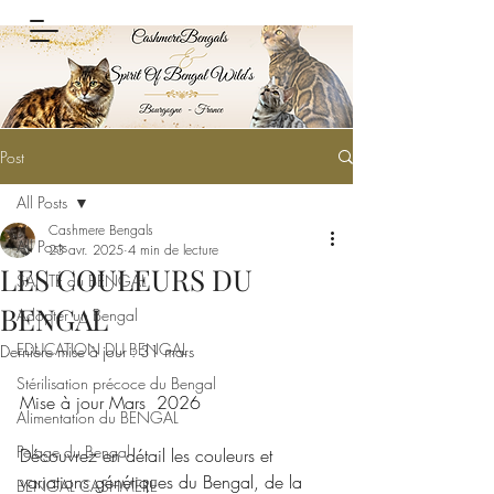
Post
All Posts
Cashmere Bengals
All Posts
23 avr. 2025
4 min de lecture
LES COULEURS DU
SANTÉ du BENGAL
BENGAL
Adopter un Bengal
EDUCATION DU BENGAL
Dernière mise à jour :
31 mars
Stérilisation précoce du Bengal
Mise à jour Mars  2026
Alimentation du BENGAL
Pelage du Bengal
Découvrez en détail les couleurs et 
variations génétiques du Bengal, de la 
BENGAL CASHMERE