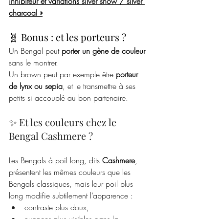
inhibiteur et variations silver snow / silver 
charcoal »
🧬 Bonus : et les porteurs ?
Un Bengal peut 
porter un gène de couleur
sans le montrer.
Un brown peut par exemple être 
porteur 
de lynx ou sepia
, et le transmettre à ses 
petits si accouplé au bon partenaire.
✨ Et les couleurs chez le 
Bengal Cashmere ?
Les Bengals à poil long, dits 
Cashmere
, 
présentent les mêmes couleurs que les 
Bengals classiques, mais leur poil plus 
long modifie subtilement l’apparence :
contraste plus doux,
nuances plus visibles dans la 