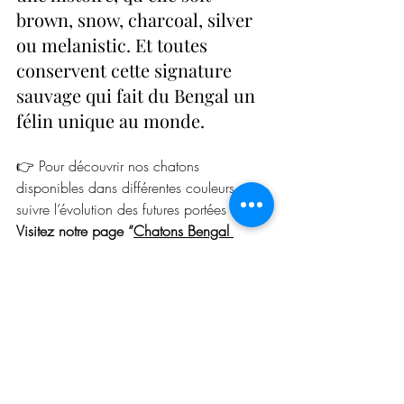
brown, snow, charcoal, silver 
ou melanistic. Et toutes 
conservent cette signature 
sauvage qui fait du Bengal un 
félin unique au monde.
👉 Pour découvrir nos chatons 
disponibles dans différentes couleurs et 
suivre l’évolution des futures portées :
Visitez notre page “
Chatons Bengal 
disponibles
 – et 
nos chatons Bengal 
Cashmere 
disponibles Cashmere Bengals”
#BengalPoilLong
#BengalGlitter
Bengal Cashmere couleurs
élevage Bengal France
Bengal melanistic
Bengal smoke
Bengal charcoal
génétique Bengal
couleurs du Bengal
Bengal silver
Cashmere Bengals
mink et sepia
gène inhibit silver Bengal