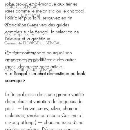
robe brown emblématique aux teintes 
PEDIGREE BENGAL
rares comme le melanistic ou le charcoal. 
Standart du BENGAL
Pour aller plus loin, retrouvez en fin 
d’article nos liens vers des guides 
Couleur Rare Bengal
complets sur le Bengal, la sélection de 
Chat et spiritualité
l’éleveur et la génétique.
Généralité ELEVAGE du BENGAL
Ethologie du Bengal
👉 Pour comprendre pourquoi son 
apparence est si différente des autres 
HISTOIRE DU CHAT
races, découvrez notre article :
GENE POIL LONG BENGAL
« Le Bengal : un chat domestique au look 
sauvage » 
Le Bengal existe dans une grande variété 
de couleurs et variation de longueurs de 
poils  — brown, snow, silver, charcoal, 
melanistic, smoke ou encore Cashmere ( 
mi-long et long ) — chacune issue d’une 
génétique précise. Découvrez dans ce 