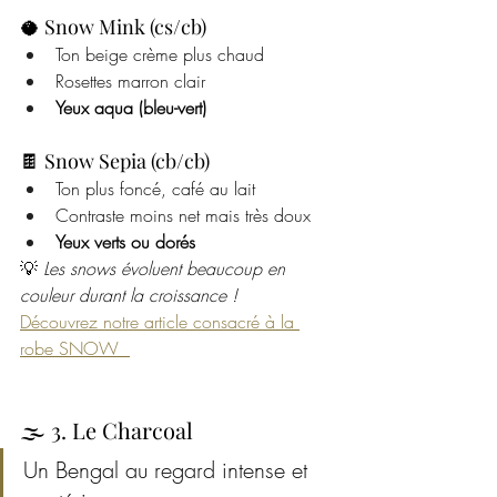
🥥 Snow Mink (cs/cb)
Ton beige crème plus chaud
Rosettes marron clair
Yeux aqua (bleu-vert)
🍫 Snow Sepia (cb/cb)
Ton plus foncé, café au lait
Contraste moins net mais très doux
Yeux verts ou dorés
💡 
Les snows évoluent beaucoup en 
couleur durant la croissance ! 
Découvrez notre article consacré à la 
robe SNOW  
🌫️ 3. Le Charcoal
Un Bengal au regard intense et 