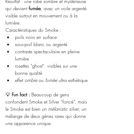
Résultat : une robe sombre et mystérieuse 
qui devient 
fumée
, avec un voile argenté 
visible surtout en mouvement ou à la 
lumière.
Caractéristiques du Smoke :
poils noirs en surface
sous-poil blanc ou argenté
contraste spectaculaire en pleine 
lumière
rosettes “ghost”  visibles sur une 
bonne qualité 
effet 
ombre
 ou 
fumée
 ultra esthétique
💡 
Fun fact :
 Beaucoup de gens 
confondent Smoke et Silver “foncé”, mais 
le Smoke est bien un 
mélanistic silver
, un 
mélange de deux gènes rares qui donne 
une apparence unique.