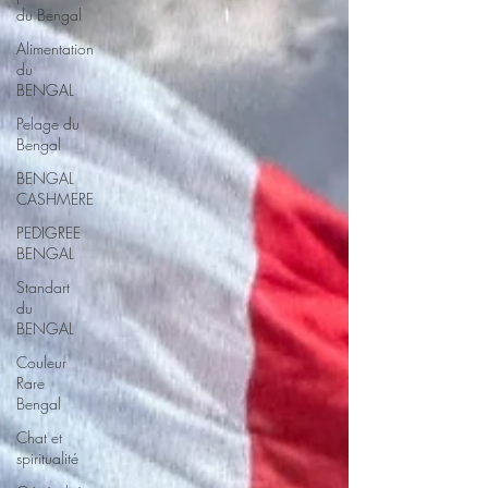
du Bengal
Alimentation
du
BENGAL
Pelage du
Bengal
BENGAL
CASHMERE
PEDIGREE
BENGAL
Standart
du
BENGAL
Couleur
Rare
Bengal
Chat et
spiritualité