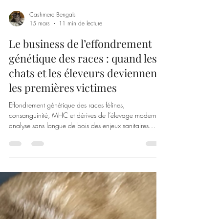
🐆 Bengal à robe unie dite
“solid” : une rareté fascinante
chez le Bengal
Disponibilité de chatons Bengal Cashmere (longhair) :
élevage spécialisé proposant des Bengals rares,
sélectionnés pour la qualité du poil, les couleurs
uniques (Black Smoke, Blue, Silver) et un excellent
tempérament.
Cashmere Bengals
15 mars
11 min de lecture
Le business de l’effondrement
génétique des races : quand les
chats et les éleveurs deviennent
les premières victimes