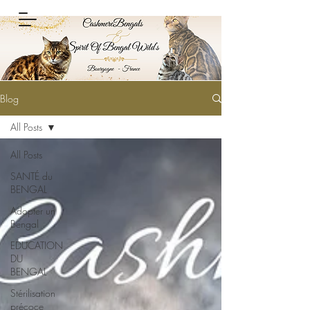
Blog
All Posts
All Posts
SANTÉ du
BENGAL
Adopter un
Bengal
EDUCATION
DU
BENGAL
Stérilisation
précoce