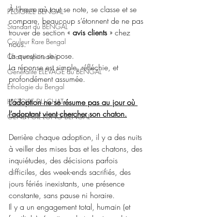
À l’heure où tout se note, se classe et se 
PEDIGREE BENGAL
compare, beaucoup s’étonnent de ne pas 
Standart du BENGAL
trouver de section « 
avis clients
 » chez 
Couleur Rare Bengal
nous. 
La question se pose.
Chat et spiritualité
La réponse est simple, réfléchie, et 
Généralité ELEVAGE du BENGAL
profondément assumée.
Ethologie du Bengal
HISTOIRE DU CHAT
L’adoption ne se résume pas au jour où 
l’adoptant vient chercher son chaton.
GENE POIL LONG BENGAL
Derrière chaque adoption, il y a des nuits 
à veiller des mises bas et les chatons, des 
inquiétudes, des décisions parfois 
difficiles, des week-ends sacrifiés, des 
jours fériés inexistants, une présence 
constante, sans pause ni horaire.
Il y a un engagement total, humain (et 