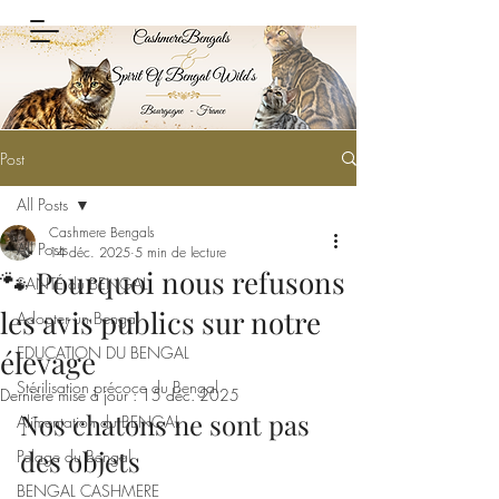
Post
All Posts
Cashmere Bengals
All Posts
14 déc. 2025
5 min de lecture
🐾 Pourquoi nous refusons
SANTÉ du BENGAL
les avis publics sur notre
Adopter un Bengal
EDUCATION DU BENGAL
élevage
Stérilisation précoce du Bengal
Dernière mise à jour :
15 déc. 2025
Nos chatons ne sont pas 
Alimentation du BENGAL
des objets
Pelage du Bengal
BENGAL CASHMERE