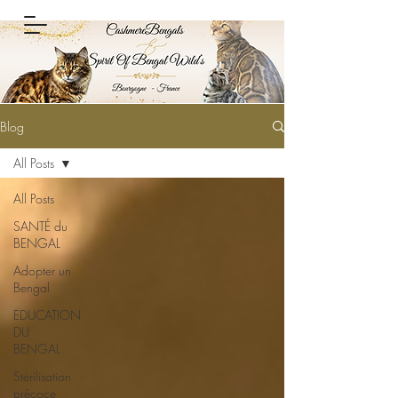
Blog
All Posts
All Posts
SANTÉ du
BENGAL
Adopter un
Bengal
EDUCATION
DU
BENGAL
Stérilisation
précoce