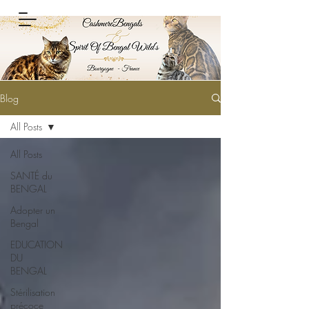
Blog
All Posts
All Posts
SANTÉ du
BENGAL
Adopter un
Bengal
EDUCATION
DU
BENGAL
Stérilisation
précoce