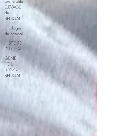
Généralité
ELEVAGE
du
BENGAL
Ethologie
du Bengal
HISTOIRE
DU CHAT
GENE
POIL
LONG
BENGAL